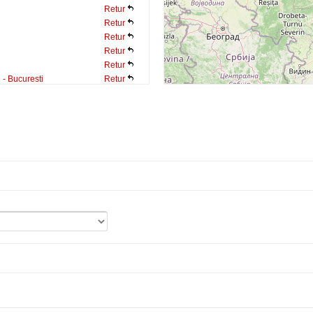
Retur
Retur
Retur
Retur
Retur
 - Bucuresti
Retur
Retur
Retur
Simleu Silvaniei
Retur
Retur
Retur
Retur
Retur
Retur
Retur
Retur
Retur
tu Crasnei
Retur
Sag
Retur
Retur