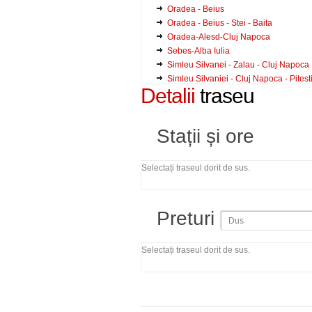
Oradea - Beius
Oradea - Beius - Stei - Baita
Oradea-Alesd-Cluj Napoca
Sebes-Alba Iulia
Simleu Silvanei - Zalau - Cluj Napoca
Simleu Silvaniei - Cluj Napoca - Pitesti
Detalii
traseu
Simleu Silvaniei - Marca - Sumal
Zalau - Chilioara
Zalau - Hereclean - Varsolt - Pericei - 
Stații și ore
Zalau - Panic
Zalau - Panic - Recea Mica
Zalau - Sarmasag - Bobota
Selectați traseul dorit de sus.
Zalau - Simleu Silvaniei - Oradea
Zalau - Timisoara
Zalau - Valea Pomilor - Samsud
Preturi
Zalau-Jac-Chichisa
Zalau-Lompirt-Ilisua
Zalau-Meseseni de Jos-Crasna-Horoa
Selectați traseul dorit de sus.
Zalau-Meseseni De Jos-Crasna-Mal-
Zalau-Varsolt-Hr. Crasnei-Hurez-Cizer