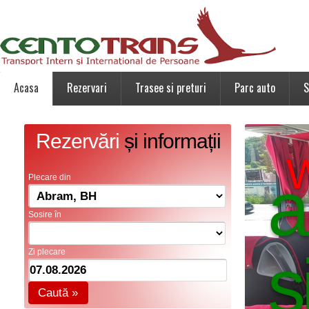
Acasa
Rezervari
Trasee si preturi
Parc auto
S
Rezervări
și informații
W
a
Plecare din
Sosire în
s
Zi plecare
Caută »