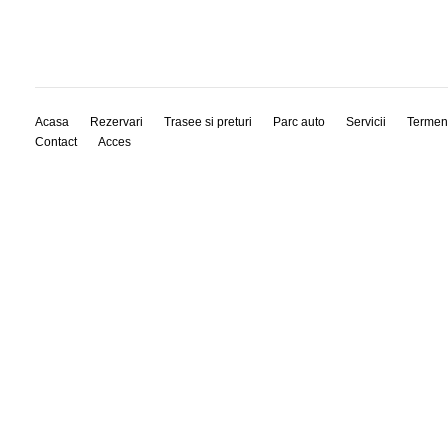
Acasa
Rezervari
Trasee si preturi
Parc auto
Servicii
Termen
Contact
Acces