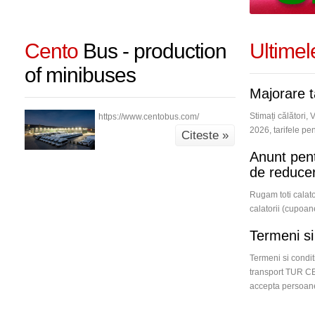
Cento
Bus - production
Ultime
of minibuses
Majorare t
Stimați călători,
https://www.centobus.com/
2026, tarifele pent
Citeste »
Anunt pentr
de reducer
Rugam toti calato
calatorii (cupoan
Termeni si 
Termeni si condit
transport TUR 
accepta persoanel