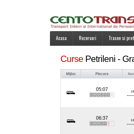
Acasa
Rezervari
Trasee si pret
Curse
Petrileni - Gr
Mijloc
Plecare
Dur
05:07
16
L
M
M
J
V
S
D
06:37
16
L
M
M
J
V
S
D