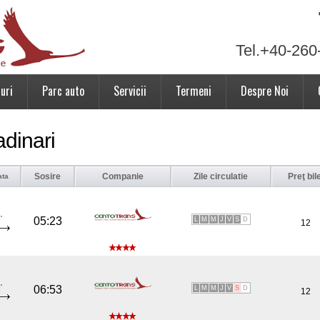
Tel.+40-260
uri
Parc auto
Servicii
Termeni
Despre Noi
adinari
Sosire
Companie
Zile circulatie
Preţ bil
ata
'
05:23
L
M
M
J
V
S
D
12
'
06:53
L
M
M
J
V
S
D
12