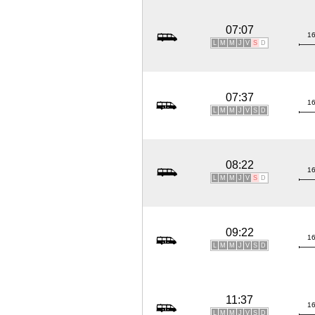
07:07
16
L
M
M
J
V
S
D
07:37
16
L
M
M
J
V
S
D
08:22
16
L
M
M
J
V
S
D
09:22
16
L
M
M
J
V
S
D
11:37
16
L
M
M
J
V
S
D