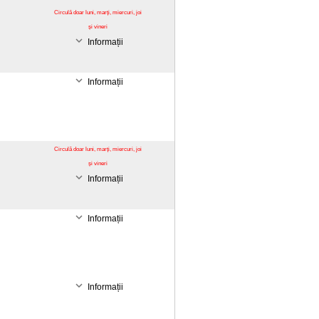
Circulă doar luni, marți, miercuri, joi
și vineri
Informații
Informații
Circulă doar luni, marți, miercuri, joi
și vineri
Informații
Informații
Informații