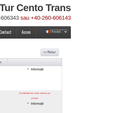
Tur Cento Trans
-606343
sau +40-260-606143
Contact
Acces
Retur
et
Informații
Circulă doar luni, marți, miercuri, joi
și vineri
Informații