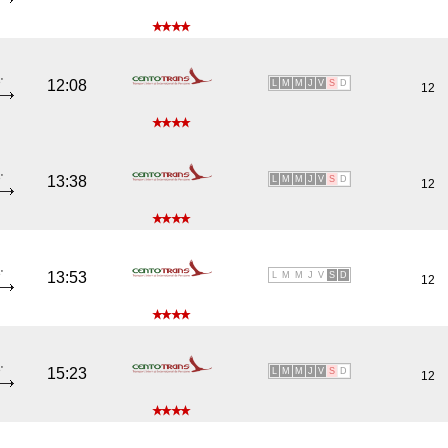
'
12:08
L
M
M
J
V
S
D
12
'
13:38
L
M
M
J
V
S
D
12
'
13:53
L
M
M
J
V
S
D
12
'
15:23
L
M
M
J
V
S
D
12