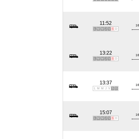
11:52
16
L
M
M
J
V
S
D
13:22
16
L
M
M
J
V
S
D
13:37
16
L
M
M
J
V
S
D
15:07
16
L
M
M
J
V
S
D