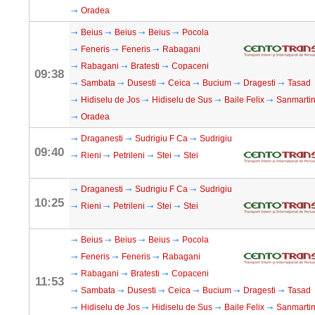
Oradea
Beius
Beius
Beius
Pocola
Feneris
Feneris
Rabagani
Rabagani
Bratesti
Copaceni
09:38
Sambata
Dusesti
Ceica
Bucium
Dragesti
Tasad
Hidiselu de Jos
Hidiselu de Sus
Baile Felix
Sanmarti
Oradea
Draganesti
Sudrigiu F Ca
Sudrigiu
09:40
Rieni
Petrileni
Stei
Stei
Draganesti
Sudrigiu F Ca
Sudrigiu
10:25
Rieni
Petrileni
Stei
Stei
Beius
Beius
Beius
Pocola
Feneris
Feneris
Rabagani
Rabagani
Bratesti
Copaceni
11:53
Sambata
Dusesti
Ceica
Bucium
Dragesti
Tasad
Hidiselu de Jos
Hidiselu de Sus
Baile Felix
Sanmarti