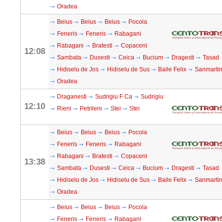
Oradea
Beius
Beius
Beius
Pocola
Feneris
Feneris
Rabagani
Rabagani
Bratesti
Copaceni
12:08
Sambata
Dusesti
Ceica
Bucium
Dragesti
Tasad
Hidiselu de Jos
Hidiselu de Sus
Baile Felix
Sanmarti
Oradea
Draganesti
Sudrigiu F Ca
Sudrigiu
12:10
Rieni
Petrileni
Stei
Stei
Beius
Beius
Beius
Pocola
Feneris
Feneris
Rabagani
Rabagani
Bratesti
Copaceni
13:38
Sambata
Dusesti
Ceica
Bucium
Dragesti
Tasad
Hidiselu de Jos
Hidiselu de Sus
Baile Felix
Sanmarti
Oradea
Beius
Beius
Beius
Pocola
Feneris
Feneris
Rabagani