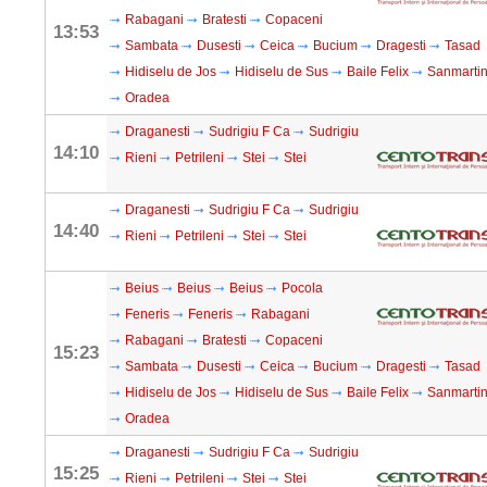
Rabagani
Bratesti
Copaceni
13:53
Sambata
Dusesti
Ceica
Bucium
Dragesti
Tasad
Hidiselu de Jos
Hidiselu de Sus
Baile Felix
Sanmarti
Oradea
Draganesti
Sudrigiu F Ca
Sudrigiu
14:10
Rieni
Petrileni
Stei
Stei
Draganesti
Sudrigiu F Ca
Sudrigiu
14:40
Rieni
Petrileni
Stei
Stei
Beius
Beius
Beius
Pocola
Feneris
Feneris
Rabagani
Rabagani
Bratesti
Copaceni
15:23
Sambata
Dusesti
Ceica
Bucium
Dragesti
Tasad
Hidiselu de Jos
Hidiselu de Sus
Baile Felix
Sanmarti
Oradea
Draganesti
Sudrigiu F Ca
Sudrigiu
15:25
Rieni
Petrileni
Stei
Stei