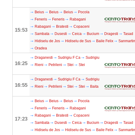
Beius
Beius
Beius
Pocola
Feneris
Feneris
Rabagani
Rabagani
Bratesti
Copaceni
15:53
Sambata
Dusesti
Ceica
Bucium
Dragesti
Tasad
Hidiselu de Jos
Hidiselu de Sus
Baile Felix
Sanmarti
Oradea
Draganesti
Sudrigiu F Ca
Sudrigiu
16:25
Rieni
Petrileni
Stei
Stei
Draganesti
Sudrigiu F Ca
Sudrigiu
16:55
Rieni
Petrileni
Stei
Stei
Baita
Beius
Beius
Beius
Pocola
Feneris
Feneris
Rabagani
Rabagani
Bratesti
Copaceni
17:23
Sambata
Dusesti
Ceica
Bucium
Dragesti
Tasad
Hidiselu de Jos
Hidiselu de Sus
Baile Felix
Sanmarti