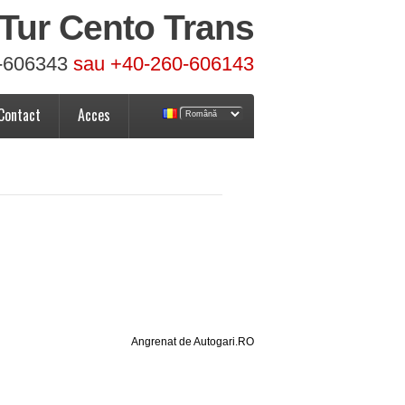
Tur Cento Trans
-606343
sau +40-260-606143
Contact
Acces
Angrenat de Autogari.RO