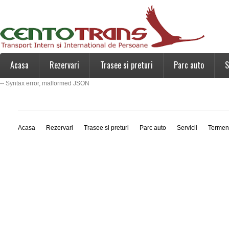
Acasa
Rezervari
Trasee si preturi
Parc auto
S
-- Syntax error, malformed JSON
Acasa
Rezervari
Trasee si preturi
Parc auto
Servicii
Termen