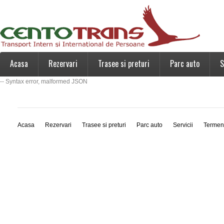
Acasa
Rezervari
Trasee si preturi
Parc auto
S
-- Syntax error, malformed JSON
Acasa
Rezervari
Trasee si preturi
Parc auto
Servicii
Termen