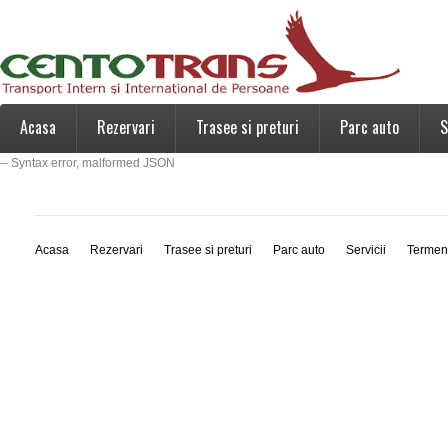
Acasa
Rezervari
Trasee si preturi
Parc auto
S
-- Syntax error, malformed JSON
Acasa
Rezervari
Trasee si preturi
Parc auto
Servicii
Termen