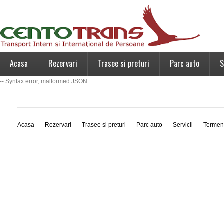
Acasa
Rezervari
Trasee si preturi
Parc auto
S
-- Syntax error, malformed JSON
Acasa
Rezervari
Trasee si preturi
Parc auto
Servicii
Termen