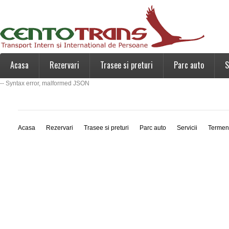
Acasa
Rezervari
Trasee si preturi
Parc auto
S
-- Syntax error, malformed JSON
Acasa
Rezervari
Trasee si preturi
Parc auto
Servicii
Termen