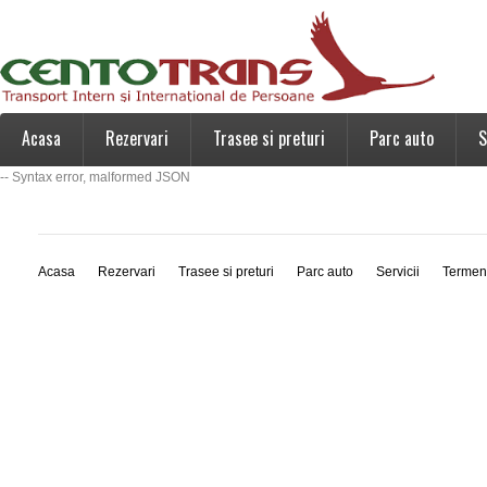
Acasa
Rezervari
Trasee si preturi
Parc auto
S
-- Syntax error, malformed JSON
Acasa
Rezervari
Trasee si preturi
Parc auto
Servicii
Termen