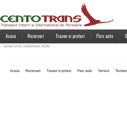
Acasa
Rezervari
Trasee si preturi
Parc auto
S
-- Syntax error, malformed JSON
Acasa
Rezervari
Trasee si preturi
Parc auto
Servicii
Termen