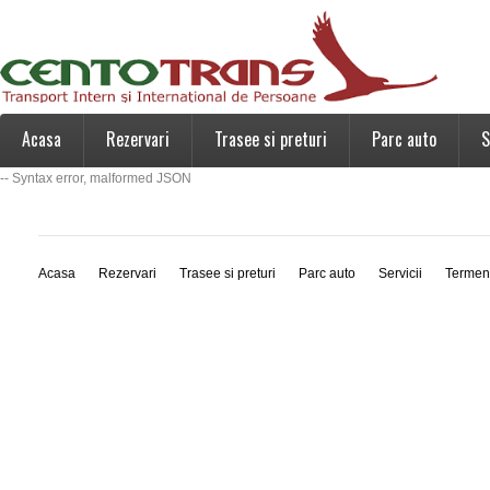
Acasa
Rezervari
Trasee si preturi
Parc auto
S
-- Syntax error, malformed JSON
Acasa
Rezervari
Trasee si preturi
Parc auto
Servicii
Termen