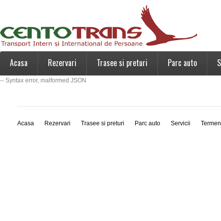
Acasa
Rezervari
Trasee si preturi
Parc auto
S
-- Syntax error, malformed JSON
Acasa
Rezervari
Trasee si preturi
Parc auto
Servicii
Termen