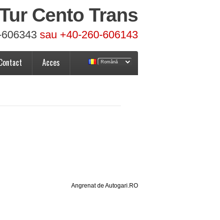
Tur Cento Trans
-606343
sau +40-260-606143
Contact
Acces
Angrenat de Autogari.RO