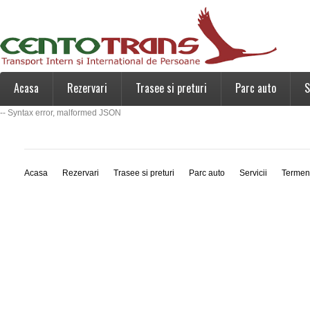
Acasa
Rezervari
Trasee si preturi
Parc auto
S
-- Syntax error, malformed JSON
Acasa
Rezervari
Trasee si preturi
Parc auto
Servicii
Termen