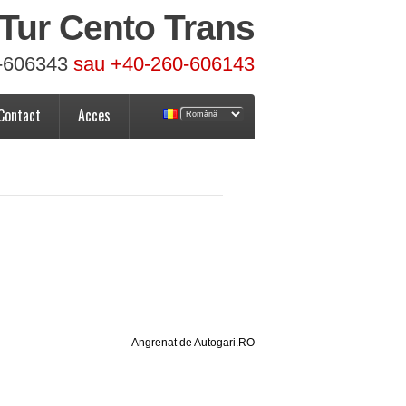
Tur Cento Trans
-606343
sau +40-260-606143
Contact
Acces
Angrenat de Autogari.RO