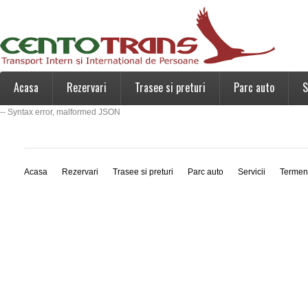
Acasa
Rezervari
Trasee si preturi
Parc auto
S
-- Syntax error, malformed JSON
Acasa
Rezervari
Trasee si preturi
Parc auto
Servicii
Termen