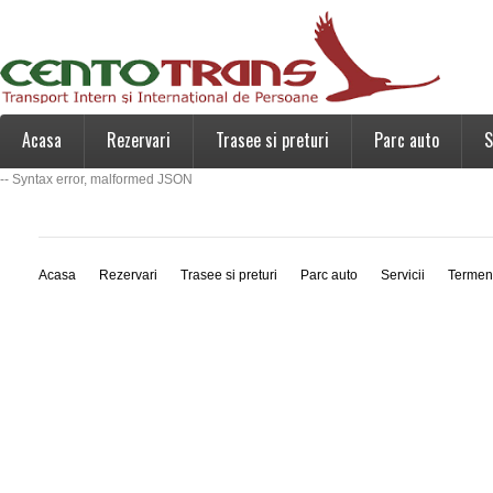
Acasa
Rezervari
Trasee si preturi
Parc auto
S
-- Syntax error, malformed JSON
Acasa
Rezervari
Trasee si preturi
Parc auto
Servicii
Termen