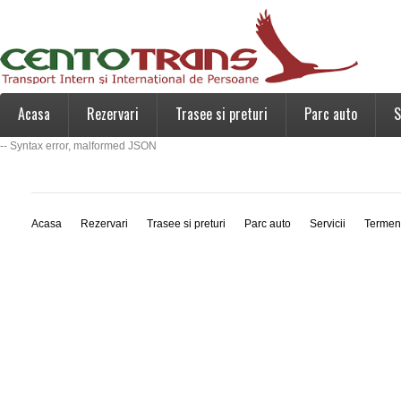
Acasa
Rezervari
Trasee si preturi
Parc auto
S
-- Syntax error, malformed JSON
Acasa
Rezervari
Trasee si preturi
Parc auto
Servicii
Termen