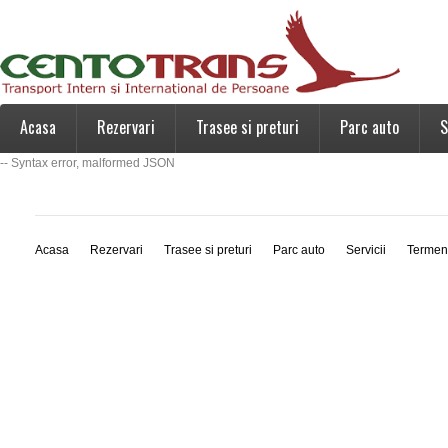
Acasa
Rezervari
Trasee si preturi
Parc auto
S
-- Syntax error, malformed JSON
Acasa
Rezervari
Trasee si preturi
Parc auto
Servicii
Termen