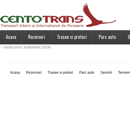
Acasa
Rezervari
Trasee si preturi
Parc auto
S
-- Syntax error, malformed JSON
Acasa
Rezervari
Trasee si preturi
Parc auto
Servicii
Termen