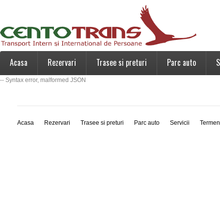
Acasa
Rezervari
Trasee si preturi
Parc auto
S
-- Syntax error, malformed JSON
Acasa
Rezervari
Trasee si preturi
Parc auto
Servicii
Termen