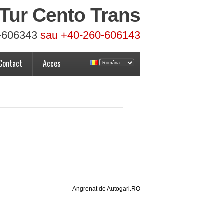
Tur Cento Trans
-606343
sau +40-260-606143
Contact
Acces
Angrenat de Autogari.RO