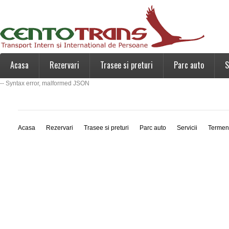
Acasa
Rezervari
Trasee si preturi
Parc auto
S
-- Syntax error, malformed JSON
Acasa
Rezervari
Trasee si preturi
Parc auto
Servicii
Termen