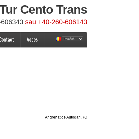
Tur Cento Trans
-606343
sau +40-260-606143
Contact
Acces
Angrenat de Autogari.RO