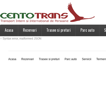
Acasa
Rezervari
Trasee si preturi
Parc auto
S
-- Syntax error, malformed JSON
Acasa
Rezervari
Trasee si preturi
Parc auto
Servicii
Termen