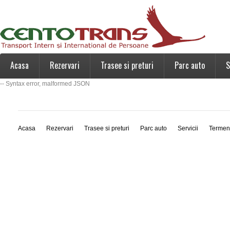
Acasa
Rezervari
Trasee si preturi
Parc auto
S
-- Syntax error, malformed JSON
Acasa
Rezervari
Trasee si preturi
Parc auto
Servicii
Termen