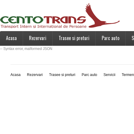
Acasa
Rezervari
Trasee si preturi
Parc auto
S
-- Syntax error, malformed JSON
Acasa
Rezervari
Trasee si preturi
Parc auto
Servicii
Termen