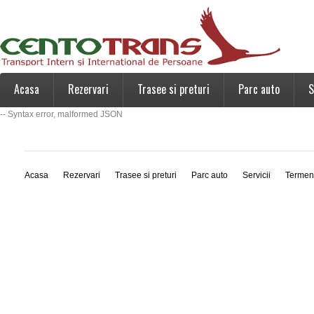
Acasa
Rezervari
Trasee si preturi
Parc auto
S
-- Syntax error, malformed JSON
Acasa
Rezervari
Trasee si preturi
Parc auto
Servicii
Termen