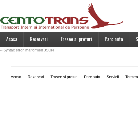
Acasa
Rezervari
Trasee si preturi
Parc auto
S
-- Syntax error, malformed JSON
Acasa
Rezervari
Trasee si preturi
Parc auto
Servicii
Termen