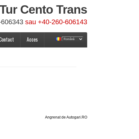
Tur Cento Trans
-606343
sau +40-260-606143
Contact
Acces
Angrenat de Autogari.RO