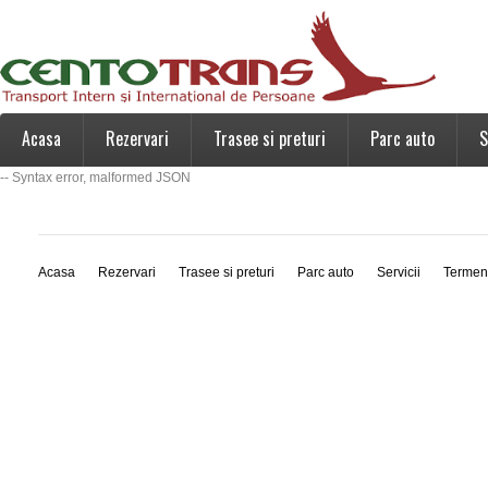
Acasa
Rezervari
Trasee si preturi
Parc auto
S
-- Syntax error, malformed JSON
Acasa
Rezervari
Trasee si preturi
Parc auto
Servicii
Termen