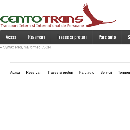
Acasa
Rezervari
Trasee si preturi
Parc auto
S
-- Syntax error, malformed JSON
Acasa
Rezervari
Trasee si preturi
Parc auto
Servicii
Termen