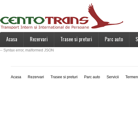
Acasa
Rezervari
Trasee si preturi
Parc auto
S
-- Syntax error, malformed JSON
Acasa
Rezervari
Trasee si preturi
Parc auto
Servicii
Termen