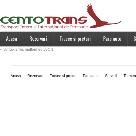
Acasa
Rezervari
Trasee si preturi
Parc auto
S
-- Syntax error, malformed JSON
Acasa
Rezervari
Trasee si preturi
Parc auto
Servicii
Termen