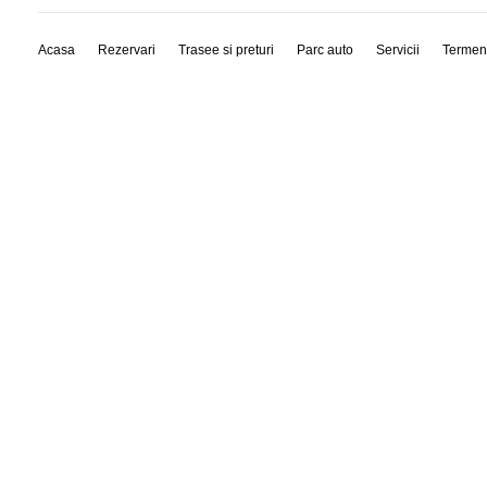
Acasa
Rezervari
Trasee si preturi
Parc auto
Servicii
Termen