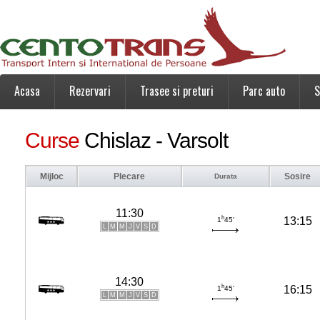
Acasa
Rezervari
Trasee si preturi
Parc auto
S
Curse
Chislaz - Varsolt
Mijloc
Plecare
Sosire
Durata
11:30
h
13:15
1
45'
L
M
M
J
V
S
D
14:30
h
16:15
1
45'
L
M
M
J
V
S
D