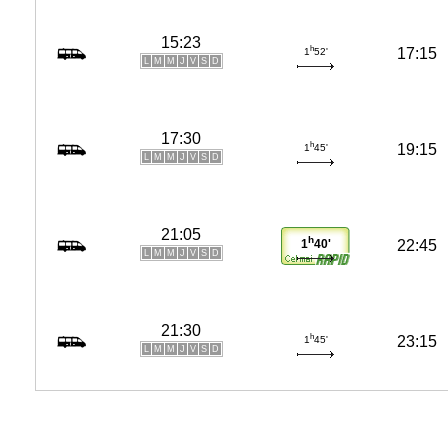
15:23
h
17:15
1
52'
L
M
M
J
V
S
D
17:30
h
19:15
1
45'
L
M
M
J
V
S
D
21:05
h
22:45
1
40'
L
M
M
J
V
S
D
21:30
h
23:15
1
45'
L
M
M
J
V
S
D