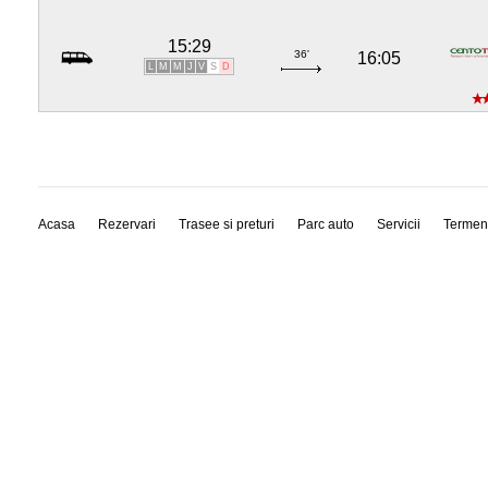
15:29
36'
16:05
L
M
M
J
V
S
D
Acasa
Rezervari
Trasee si preturi
Parc auto
Servicii
Termen