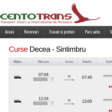
Acasa
Rezervari
Trasee si preturi
Parc auto
S
Curse
Decea - Sintimbru
Mijloc
Plecare
Sosire
Com
Durata
07:04
36'
07:40
L
M
M
J
V
S
D
12:24
36'
13:00
L
M
M
J
V
S
D