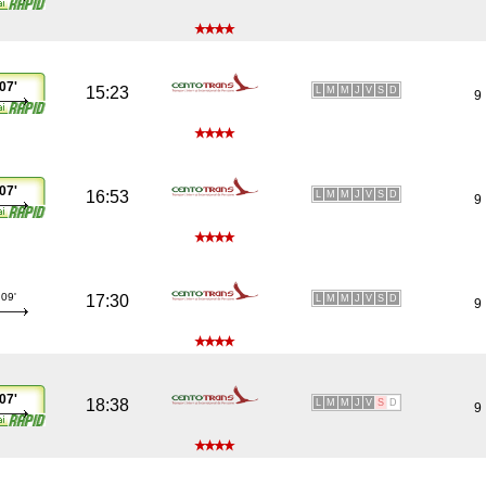
07'
15:23
L
M
M
J
V
S
D
9
07'
16:53
L
M
M
J
V
S
D
9
09'
17:30
L
M
M
J
V
S
D
9
07'
18:38
L
M
M
J
V
S
D
9