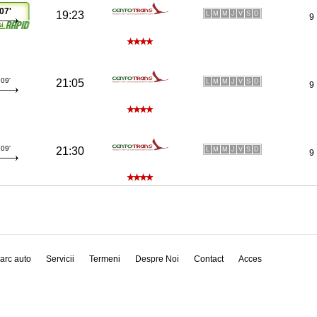
07'
19:23
L
M
M
J
V
S
D
9
09'
21:05
L
M
M
J
V
S
D
9
09'
21:30
L
M
M
J
V
S
D
9
arc auto
Servicii
Termeni
Despre Noi
Contact
Acces