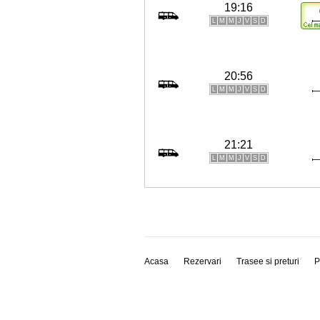
19:16
L
M
M
J
V
S
D
20:56
L
M
M
J
V
S
D
21:21
L
M
M
J
V
S
D
Acasa
Rezervari
Trasee si preturi
P