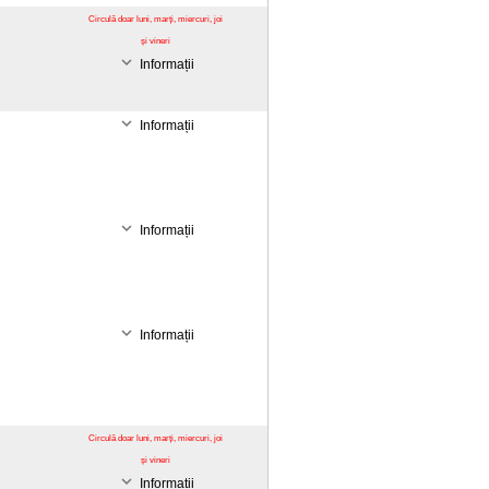
Circulă doar luni, marți, miercuri, joi
și vineri
Informații
Informații
Informații
Informații
Circulă doar luni, marți, miercuri, joi
și vineri
Informații