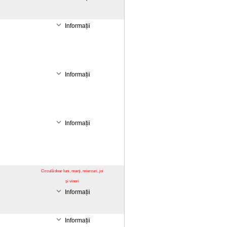
Informații
Informații
Informații
Circulă doar luni, marți, miercuri, joi
și vineri
Informații
Informații