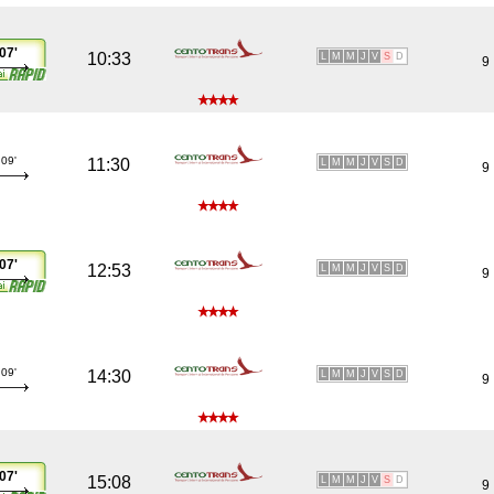
07'
10:33
L
M
M
J
V
S
D
9
09'
11:30
L
M
M
J
V
S
D
9
07'
12:53
L
M
M
J
V
S
D
9
09'
14:30
L
M
M
J
V
S
D
9
07'
15:08
L
M
M
J
V
S
D
9