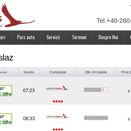
Tel.+40-260
uri
Parc auto
Servicii
Termeni
Despre Noi
slaz
Sosire
Companie
Zile circulatie
Preţ b
urata
07'
07:23
L
M
M
J
V
S
D
9
07'
08:33
L
M
M
J
V
S
D
9