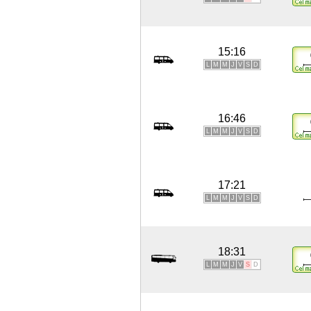
15:16
L
M
M
J
V
S
D
16:46
L
M
M
J
V
S
D
17:21
L
M
M
J
V
S
D
18:31
L
M
M
J
V
S
D