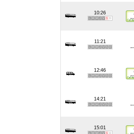
10:26
L
M
M
J
V
S
D
11:21
L
M
M
J
V
S
D
12:46
L
M
M
J
V
S
D
14:21
L
M
M
J
V
S
D
15:01
L
M
M
J
V
S
D