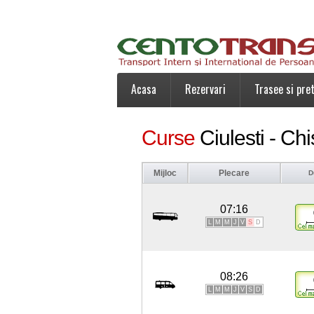
Acasa
Rezervari
Trasee si pret
Curse
Ciulesti - Chi
Mijloc
Plecare
D
07:16
L
M
M
J
V
S
D
08:26
L
M
M
J
V
S
D