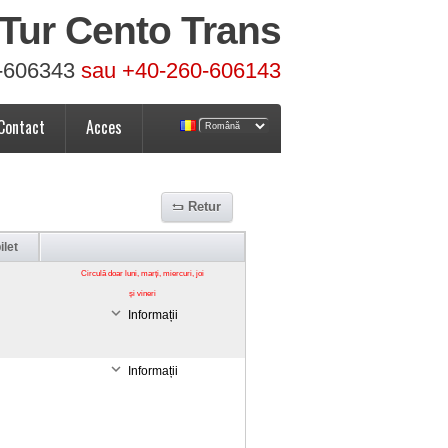
Tur Cento Trans
-606343
sau +40-260-606143
Contact
Acces
Retur
ilet
Circulă doar luni, marți, miercuri, joi
și vineri
Informații
Informații