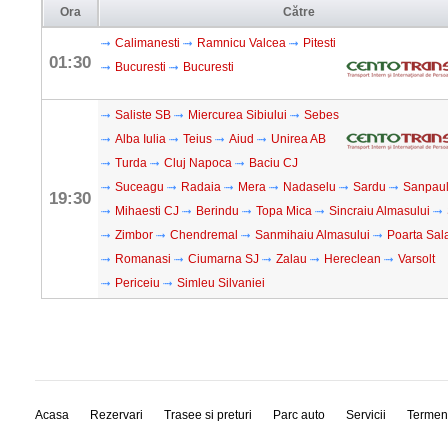
Ora
Către
Calimanesti
Ramnicu Valcea
Pitesti
01:30
Bucuresti
Bucuresti
Saliste SB
Miercurea Sibiului
Sebes
Alba Iulia
Teius
Aiud
Unirea AB
Turda
Cluj Napoca
Baciu CJ
Suceagu
Radaia
Mera
Nadaselu
Sardu
Sanpaul
19:30
Mihaesti CJ
Berindu
Topa Mica
Sincraiu Almasului
Zimbor
Chendremal
Sanmihaiu Almasului
Poarta Sala
Romanasi
Ciumarna SJ
Zalau
Hereclean
Varsolt
Periceiu
Simleu Silvaniei
Acasa
Rezervari
Trasee si preturi
Parc auto
Servicii
Termen