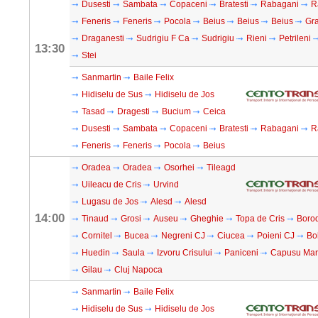
Dusesti
Sambata
Copaceni
Bratesti
Rabagani
R
Feneris
Feneris
Pocola
Beius
Beius
Beius
Gra
Draganesti
Sudrigiu F Ca
Sudrigiu
Rieni
Petrileni
13:30
Stei
Sanmartin
Baile Felix
Hidiselu de Sus
Hidiselu de Jos
Tasad
Dragesti
Bucium
Ceica
Dusesti
Sambata
Copaceni
Bratesti
Rabagani
R
Feneris
Feneris
Pocola
Beius
Oradea
Oradea
Osorhei
Tileagd
Uileacu de Cris
Urvind
Lugasu de Jos
Alesd
Alesd
14:00
Tinaud
Grosi
Auseu
Gheghie
Topa de Cris
Boro
Cornitel
Bucea
Negreni CJ
Ciucea
Poieni CJ
Bo
Huedin
Saula
Izvoru Crisului
Paniceni
Capusu Ma
Gilau
Cluj Napoca
Sanmartin
Baile Felix
Hidiselu de Sus
Hidiselu de Jos