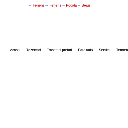
Feneris
Feneris
Pocola
Beius
Acasa
Rezervari
Trasee si preturi
Parc auto
Servicii
Termen