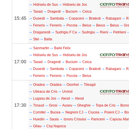
Hidiselu de Sus
Hidiselu de Jos
Tasad
Dragesti
Bucium
Ceica
15:45
Dusesti
Sambata
Copaceni
Bratesti
Rabagani
R
Feneris
Feneris
Pocola
Beius
Beius
Beius
Gra
Draganesti
Sudrigiu F Ca
Sudrigiu
Rieni
Petrileni
Stei
Baita
Sanmartin
Baile Felix
Hidiselu de Sus
Hidiselu de Jos
17:00
Tasad
Dragesti
Bucium
Ceica
Dusesti
Sambata
Copaceni
Bratesti
Rabagani
R
Feneris
Feneris
Pocola
Beius
Oradea
Oradea
Osorhei
Tileagd
Uileacu de Cris
Urvind
Lugasu de Jos
Alesd
Alesd
17:30
Tinaud
Grosi
Auseu
Gheghie
Topa de Cris
Boro
Cornitel
Bucea
Negreni CJ
Ciucea
Poieni CJ
Bo
Huedin
Saula
Izvoru Crisului
Paniceni
Capusu Ma
Gilau
Cluj Napoca