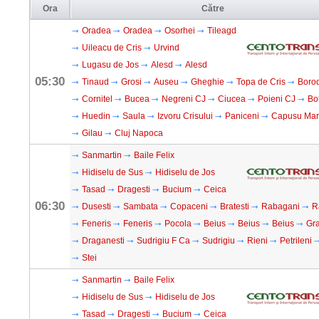
Ora
Către
Oradea
Oradea
Osorhei
Tileagd
Uileacu de Cris
Urvind
Lugasu de Jos
Alesd
Alesd
05:30
Tinaud
Grosi
Auseu
Gheghie
Topa de Cris
Boro
Cornitel
Bucea
Negreni CJ
Ciucea
Poieni CJ
Bo
Huedin
Saula
Izvoru Crisului
Paniceni
Capusu Ma
Gilau
Cluj Napoca
Sanmartin
Baile Felix
Hidiselu de Sus
Hidiselu de Jos
Tasad
Dragesti
Bucium
Ceica
06:30
Dusesti
Sambata
Copaceni
Bratesti
Rabagani
R
Feneris
Feneris
Pocola
Beius
Beius
Beius
Gra
Draganesti
Sudrigiu F Ca
Sudrigiu
Rieni
Petrileni
Stei
Sanmartin
Baile Felix
Hidiselu de Sus
Hidiselu de Jos
Tasad
Dragesti
Bucium
Ceica