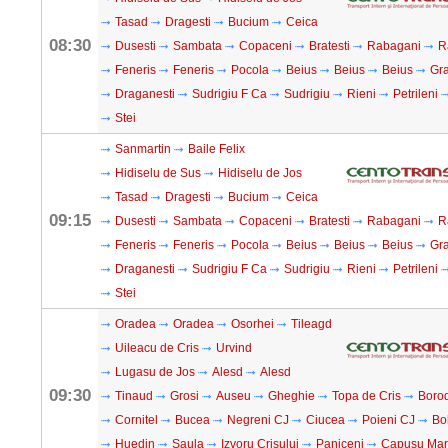
Tasad
Dragesti
Bucium
Ceica
08:30
Dusesti
Sambata
Copaceni
Bratesti
Rabagani
R
Feneris
Feneris
Pocola
Beius
Beius
Beius
Gra
Draganesti
Sudrigiu F Ca
Sudrigiu
Rieni
Petrileni
Stei
Sanmartin
Baile Felix
Hidiselu de Sus
Hidiselu de Jos
Tasad
Dragesti
Bucium
Ceica
09:15
Dusesti
Sambata
Copaceni
Bratesti
Rabagani
R
Feneris
Feneris
Pocola
Beius
Beius
Beius
Gra
Draganesti
Sudrigiu F Ca
Sudrigiu
Rieni
Petrileni
Stei
Oradea
Oradea
Osorhei
Tileagd
Uileacu de Cris
Urvind
Lugasu de Jos
Alesd
Alesd
09:30
Tinaud
Grosi
Auseu
Gheghie
Topa de Cris
Boro
Cornitel
Bucea
Negreni CJ
Ciucea
Poieni CJ
Bo
Huedin
Saula
Izvoru Crisului
Paniceni
Capusu Ma