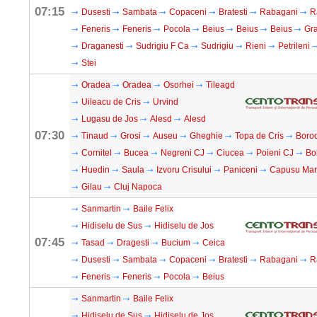
07:15
Dusesti
Sambata
Copaceni
Bratesti
Rabagani
R
Feneris
Feneris
Pocola
Beius
Beius
Beius
Gra
Draganesti
Sudrigiu F Ca
Sudrigiu
Rieni
Petrileni
Stei
Oradea
Oradea
Osorhei
Tileagd
Uileacu de Cris
Urvind
Lugasu de Jos
Alesd
Alesd
07:30
Tinaud
Grosi
Auseu
Gheghie
Topa de Cris
Boro
Cornitel
Bucea
Negreni CJ
Ciucea
Poieni CJ
Bo
Huedin
Saula
Izvoru Crisului
Paniceni
Capusu Ma
Gilau
Cluj Napoca
Sanmartin
Baile Felix
Hidiselu de Sus
Hidiselu de Jos
07:45
Tasad
Dragesti
Bucium
Ceica
Dusesti
Sambata
Copaceni
Bratesti
Rabagani
R
Feneris
Feneris
Pocola
Beius
Sanmartin
Baile Felix
Hidiselu de Sus
Hidiselu de Jos