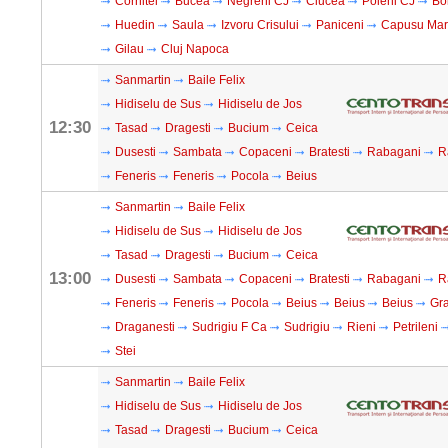
Cornitel
Bucea
Negreni CJ
Ciucea
Poieni CJ
Bo
Huedin
Saula
Izvoru Crisului
Paniceni
Capusu Ma
Gilau
Cluj Napoca
Sanmartin
Baile Felix
Hidiselu de Sus
Hidiselu de Jos
12:30
Tasad
Dragesti
Bucium
Ceica
Dusesti
Sambata
Copaceni
Bratesti
Rabagani
R
Feneris
Feneris
Pocola
Beius
Sanmartin
Baile Felix
Hidiselu de Sus
Hidiselu de Jos
Tasad
Dragesti
Bucium
Ceica
13:00
Dusesti
Sambata
Copaceni
Bratesti
Rabagani
R
Feneris
Feneris
Pocola
Beius
Beius
Beius
Gra
Draganesti
Sudrigiu F Ca
Sudrigiu
Rieni
Petrileni
Stei
Sanmartin
Baile Felix
Hidiselu de Sus
Hidiselu de Jos
Tasad
Dragesti
Bucium
Ceica