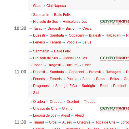
Gilau
Cluj Napoca
Sanmartin
Baile Felix
Hidiselu de Sus
Hidiselu de Jos
10:30
Tasad
Dragesti
Bucium
Ceica
Dusesti
Sambata
Copaceni
Bratesti
Rabagani
R
Feneris
Feneris
Pocola
Beius
Sanmartin
Baile Felix
Hidiselu de Sus
Hidiselu de Jos
Tasad
Dragesti
Bucium
Ceica
11:00
Dusesti
Sambata
Copaceni
Bratesti
Rabagani
R
Feneris
Feneris
Pocola
Beius
Beius
Beius
Gra
Draganesti
Sudrigiu F Ca
Sudrigiu
Rieni
Petrileni
Stei
Oradea
Oradea
Osorhei
Tileagd
Uileacu de Cris
Urvind
Lugasu de Jos
Alesd
Alesd
11:30
Tinaud
Grosi
Auseu
Gheghie
Topa de Cris
Boro