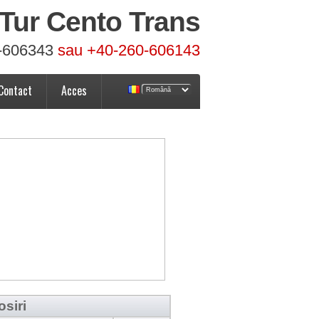
Tur Cento Trans
-606343
sau +40-260-606143
Contact
Acces
osiri