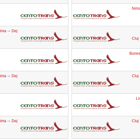
Nim
ima
Dej
Cluj
Bunes
ima
Dej
Cluj
Li
ima
Dej
Cluj